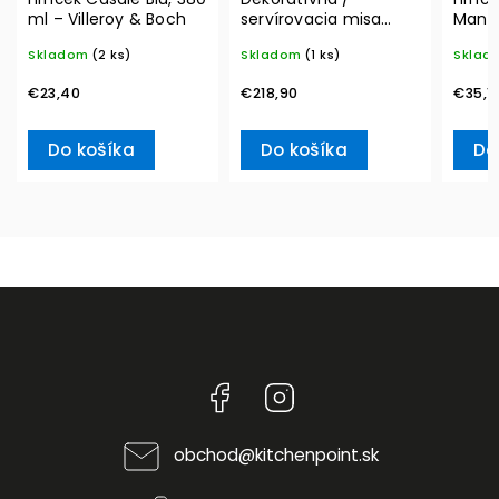
ml – Villeroy & Boch
servírovacia misa
Manu
MetroChic, Ø 33 cm –
350 m
Skladom
(2 ks)
Skladom
(1 ks)
Sklad
Villeroy & Boch
Boch
€23,40
€218,90
€35,1
Do košíka
Do košíka
Do
Facebook
Instagram
obchod
@
kitchenpoint.sk