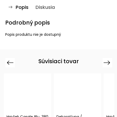
Popis
Diskusia
Podrobný popis
Popis produktu nie je dostupný
Súvisiaci tovar
Previous
Next
Hrnček Casale Blu, 380
Dekoratívna /
Hrnče