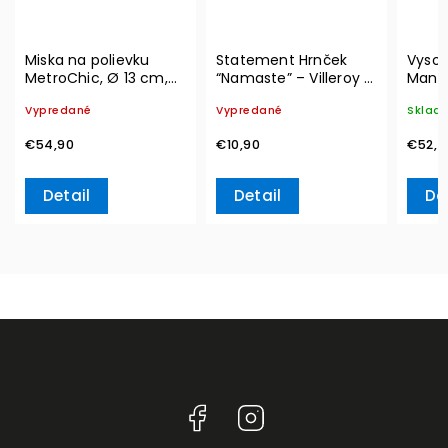
Miska na polievku
Statement Hrnček
Vysok
MetroChic, Ø 13 cm,
“Namaste” – Villeroy &
Manuf
300 ml – Villeroy &
Boch
blanc,
Vypredané
Vypredané
Sklad
Boch
& Bo
€54,90
€10,90
€52,7
Detail
Detail
Do
Facebook
Instagram