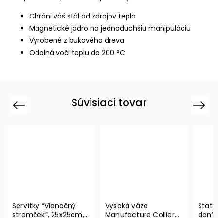
Chráni váš stôl od zdrojov tepla
Magnetické jadro na jednoduchšiu manipuláciu
Vyrobené z bukového dreva
Odolná voči teplu do 200 °C
Súvisiaci tovar
Previous
Next
Servítky “Vianočný
Vysoká váza
State
stromček”, 25x25cm,
Manufacture Collier
don’t