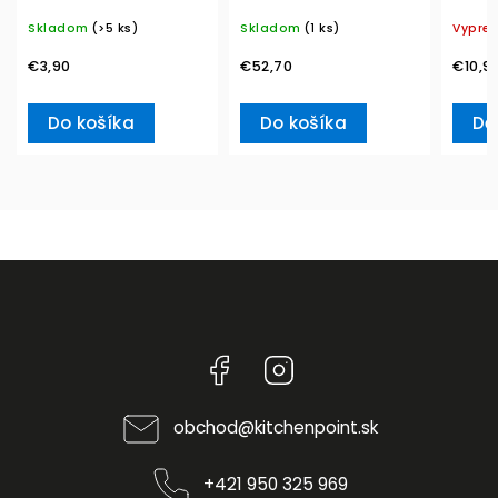
20ks Winter Specials –
blanc, Carré – Villeroy
Ville
Skladom
(>5 ks)
Skladom
(1 ks)
Vypre
Villeroy & Boch
& Boch
€3,90
€52,70
€10,9
Do košíka
Do košíka
De
Facebook
Instagram
obchod
@
kitchenpoint.sk
+421 950 325 969