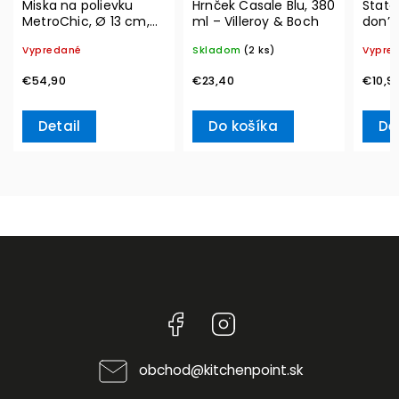
Miska na polievku
Hrnček Casale Blu, 380
State
MetroChic, Ø 13 cm,
ml – Villeroy & Boch
don’t
300 ml – Villeroy &
Ville
Vypredané
Skladom
(2 ks)
Vypre
Boch
€54,90
€23,40
€10,9
Detail
Do košíka
De
Facebook
Instagram
obchod
@
kitchenpoint.sk