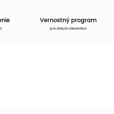
enie
Vernostný program
ní
pre stálych zákazníkov