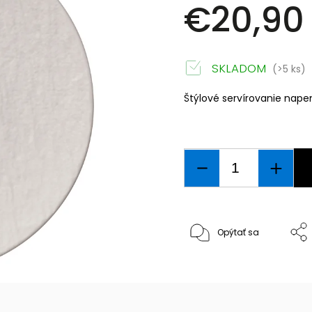
€20,90
SKLADOM
(>5 ks)
Štýlové servírovanie nape
Opýtať sa