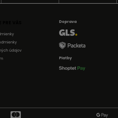
Doprava
 PRE VÁS
dmienky
odmienky
ných údajov
Platby
ám