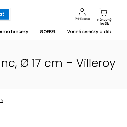
ať
Prihlásenie
Nákupný
košík
ermo hrnčeky
GOEBEL
Vonné sviečky a difuzéry
c, Ø 17 cm – Villeroy
né