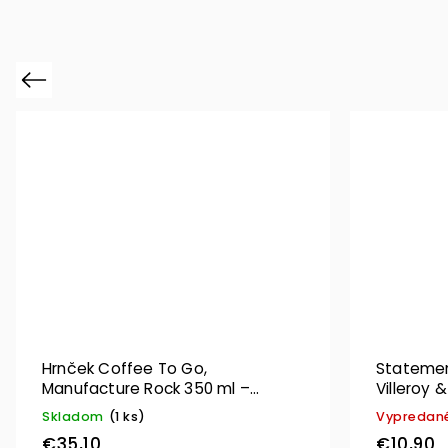
Previous
Hrnček Coffee To Go,
Statemen
Manufacture Rock 350 ml –
Villeroy 
Villeroy & Boch
Skladom
(1 ks)
Vypredan
€35,10
€10,90