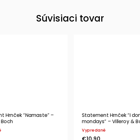
Súvisiaci tovar
t Hrnček “Namaste” –
Statement Hrnček “I don’
& Boch
mondays” – Villeroy & B
é
Vypredané
€10,90