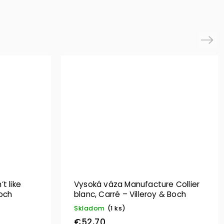
Next
t like
Vysoká váza Manufacture Collier
och
blanc, Carré – Villeroy & Boch
Skladom
(1 ks)
€52,70