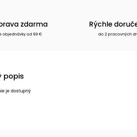
prava zdarma
Rýchle doruč
e objednávky od 99 €
do 2 pracovných d
 popis
nie je dostupný