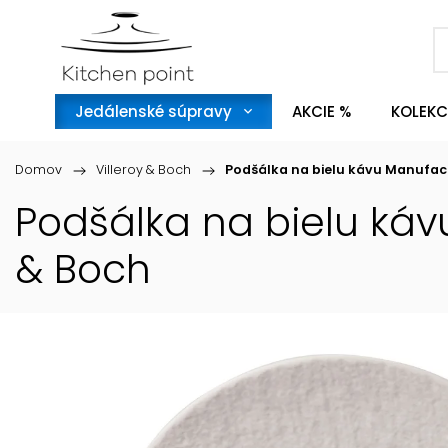
Jedálenské súpravy
AKCIE %
KOLEKC
Domov
/
Villeroy & Boch
/
Podšálka na bielu kávu Manufact
Podšálka na bielu káv
& Boch