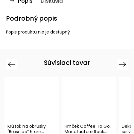
Popis
Diskusia
Podrobný popis
Popis produktu nie je dostupný
Súvisiaci tovar
Previous
Next
Krúžok na obrúsky
Hrnček Coffee To Go,
Dekor
"Brusnice” 6 cm
Manufacture Rock
serví