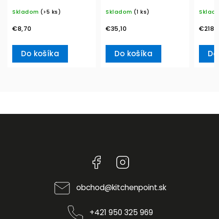
Winter Collage
350 ml – Villeroy &
Metro
Skladom
(>5 ks)
Skladom
(1 ks)
Sklad
Accessoires – Villeroy
Boch
Ville
& Boch
€8,70
€35,10
€218,
Do košíka
Do košíka
Do
Facebook
Instagram
obchod
@
kitchenpoint.sk
+421 950 325 969