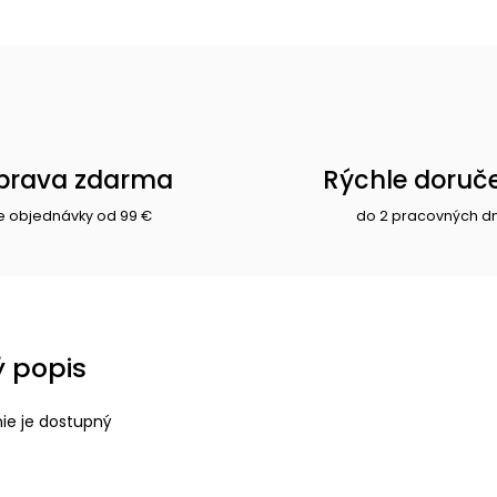
prava zdarma
Rýchle doruč
e objednávky od 99 €
do 2 pracovných d
 popis
nie je dostupný