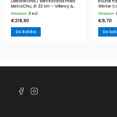
Dekoratívna / servírovacia misa
Krúžok na
MetroChic, Ø 33 cm – Villeroy &
Winter C
Boch
Villeroy 
Skladom
(1 ks)
Skladom
€218,90
€8,70
Do košíka
Do koš
Facebook
Instagram