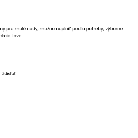
álny pre malé riady, možno naplniť podľa potreby, výborne
ekcie Lave.
Zdieľať