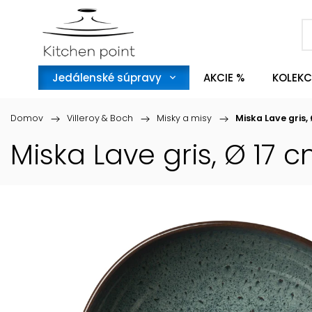
Jedálenské súpravy
AKCIE %
KOLEKC
Domov
/
Villeroy & Boch
/
Misky a misy
/
Miska Lave gris,
Miska Lave gris, Ø 17 