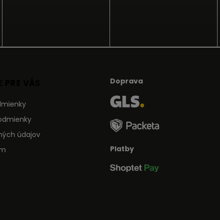
Doprava
 PRE VÁS
dmienky
odmienky
ných údajov
Platby
ám