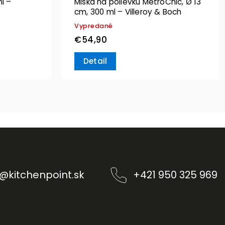
l –
Miska na polievku MetroChic, Ø 13
cm, 300 ml – Villeroy & Boch
Vypredané
€54,90
Detail
@
kitchenpoint.sk
+421 950 325 969