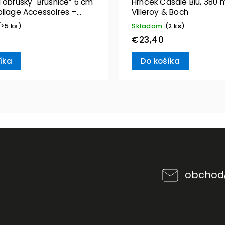
 obrúsky "Brusnice” 6 cm
Hrnček Casale Blu, 380 m
ollage Accessoires –
Villeroy & Boch
& Boch
(>5 ks)
Skladom
(2 ks)
€23,40
íka
Do košíka
obchod