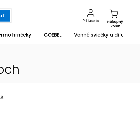
ať
Prihlásenie
Nákupný
košík
ermo hrnčeky
GOEBEL
Vonné sviečky a difuzéry
Boch
né