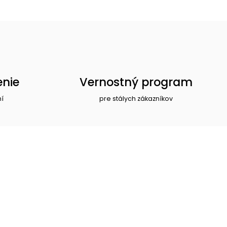
enie
Vernostný program
ní
pre stálych zákazníkov